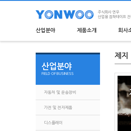
상단메뉴 바로가기
본문 바로가기
본문 하위메뉴 바로가기
하단 바로가기
주식회사 연우
산업용 점착테이프 
산업분야
제품소개
회사
산업분야
제품
제지
산업분야
- 자동차 및 운송장비
- 보호
FIELD OF BUSINESS
- 가전 및 전자제품
- 양면
- 디스플레이
- 양면
자동차 및 운송장비
- 제지 및 인쇄
- 양면
- Diffe
가전 및 전자제품
- 무기
- 차광
디스플레이
- 수용