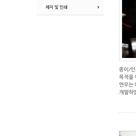
제지 및 인쇄
종이/인
목적을 
연우는 
개발하였