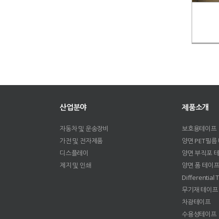
산업분야
제품소개
자동차 및 운송장비
보호용테이프
가전 및 전자제품
양면 PET필름
디스플레이
양면 부직포 
제지 및 인쇄
양면 폼 테이
Differential
무기재 테이프
차광테이프
수용성테이프