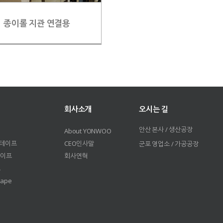
종이롤 지관 연결용
회사소개
오시는 길
안산 본사 / 생산공장
About YONWOO
 테이프
CEO인사말
군포 영업소 / 가공공장
테이프
회사연혁
프
 Tape