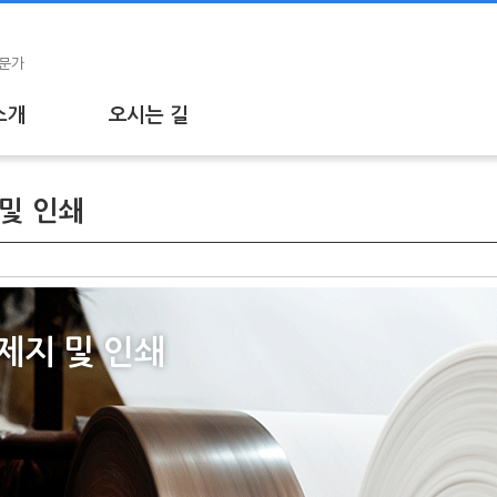
전문가
소개
오시는 길
소개
회사소개
 및 인쇄
용테이프
- About YONWOO
 PET필름 테이프
- CEO인사말
 부직포 테이프
- 회사연혁
제지 및 인쇄
 폼 테이프
rential Tape
재 테이프
테이프
성테이프