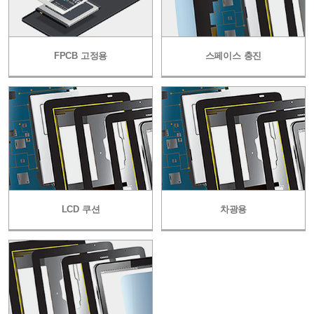
FPCB 고정용
스페이스 충진
LCD 쿠션
차광용