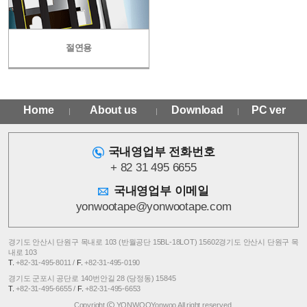
절연용
Home
About us
Download
PC ver
국내영업부 전화번호
+ 82 31 495 6655
국내영업부 이메일
yonwootape@yonwootape.com
경기도 안산시 단원구 목내로 103 (반월공단 15BL-18LOT) 15602경기도 안산시 단원구 목
내로 103
T.
+82-31-495-8011 /
F.
+82-31-495-0190
경기도 군포시 공단로 140번안길 28 (당정동) 15845
T.
+82-31-495-6655 /
F.
+82-31-495-6653
©
Copyright
YONWOOYonwoo All right reserved.